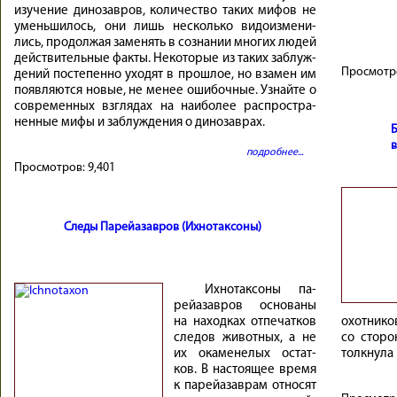
изуче­ние ди­но­зав­ров, ко­ли­че­ство та­ких ми­фов не
умень­ши­лось, они лишь не­сколь­ко ви­до­из­ме­ни­
лись, про­дол­жая за­ме­нять в со­зна­нии мно­гих лю­дей
дей­стви­тель­ные фак­ты. Не­ко­то­рые из та­ких за­блуж­
Просмотр
де­ний по­сте­пен­но ухо­дят в про­шлое, но вза­мен им
по­яв­ля­ются но­вые, не ме­нее оши­боч­ные. Узнай­те о
со­вре­мен­ных взгля­дах на наи­бо­лее рас­про­стра­
нен­ные ми­фы и за­блуж­де­ния о ди­но­зав­рах.
подробнее...
Просмотров:
9,401
Следы Парейазавров (Ихнотаксоны)
Их­но­так­со­ны па­
рейа­зав­ров ос­но­ва­ны
на наход­ках от­пе­чат­ков
охот­ни­ко
сле­дов жи­вот­ных, а не
со сто­ро
их ока­ме­не­лых остат­
толкну­ла 
ков. В на­сто­я­щее вре­мя
к па­рейа­зав­рам от­но­сят