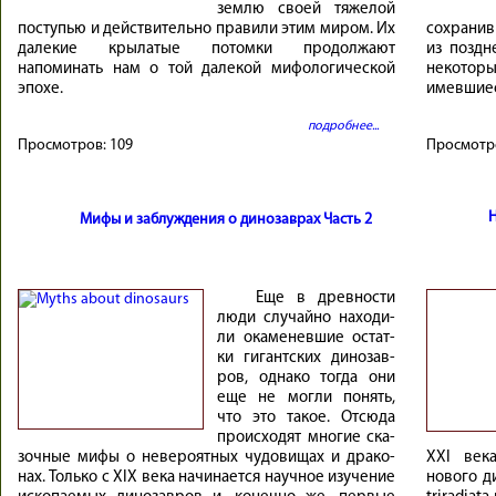
землю своей тяжелой
поступью и действительно правили этим миром. Их
сохрани
далекие крылатые потомки продолжают
из поздн
напоминать нам о той далекой мифологической
некоторы
эпохе.
имевшиес
подробнее...
Просмотров:
109
Просмотр
Мифы и заблуждения о динозаврах Часть 2
Еще в древ­но­сти
лю­ди слу­чай­но нахо­ди­
ли ока­ме­нев­шие остат­
ки ги­гант­ских ди­но­зав­
ров, од­на­ко то­гда они
еще не мог­ли по­нять,
что это та­кое. От­сюда
проис­хо­дят мно­гие ска­
зоч­ные ми­фы о не­ве­ро­ят­ных чу­до­ви­щах и дра­ко­
XXI век
нах. Толь­ко с XIX ве­ка на­чи­на­ется науч­ное изу­че­ние
нового д