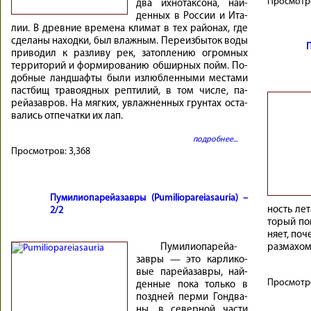
Просмотр
два их­но­так­со­на, най­
ден­ных в Рос­сии и Ита­
лии. В древ­ние вре­ме­на кли­мат в тех рай­о­нах, где
сде­ла­ны на­ход­ки, был влаж­ным. Пе­ре­из­бы­ток во­ды
П
при­во­дил к раз­ли­ву рек, за­топ­ле­нию ог­ром­ных
тер­ри­то­рий и фор­ми­ро­ва­нию об­шир­ных пойм. По­
доб­ные ланд­шаф­ты бы­ли из­люб­лен­ны­ми ме­ста­ми
паст­бищ тра­во­яд­ных реп­ти­лий, в том числе, па­
рейа­зав­ров. На мяг­ких, увлаж­нен­ных грун­тах оста­
ва­лись от­пе­чат­ки их лап.
подробнее...
Просмотров:
3,368
Пумилиопарейазавры (Pumiliopareiasauria) –
ность ле­т
2/2
то­рый по­
няет, по­ч
Пу­ми­лио­па­рейа­
раз­ма­хом
зав­ры — это кар­ли­ко­
вые па­рейа­зав­ры, най­
Просмотр
ден­ные по­ка толь­ко в
позд­ней пер­ми Гонд­ва­
ны, в се­вер­ной ча­сти