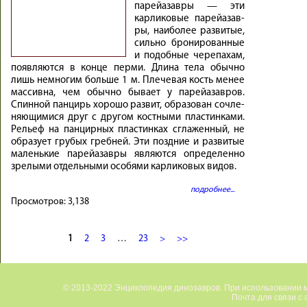
па­рейа­зав­ры — эти
карли­ко­вые па­рейа­зав­
ры, наибо­лее разви­тые,
сильно брони­ро­ван­ные
и по­доб­ные че­ре­па­хам,
по­яв­ля­ются в конце пер­ми. Длина тела обыч­но
лишь не­мно­гим больше 1 м. Пле­че­вая кость менее
мас­сивна, чем обычно бы­вает у па­рейа­зав­ров.
Спин­ной пан­цирь хо­ро­шо раз­вит, об­ра­зо­ван со­чле­
няю­щи­ми­ся друг с дру­гом кост­ны­ми пла­стин­ка­ми.
Ре­льеф на пан­цир­ных пла­стин­ках сгла­жен­ный, не
об­ра­зует гру­бых греб­ней. Эти позд­ние и раз­ви­тые
ма­лень­кие па­рейа­зав­ры яв­ля­ются опре­де­лен­но
зре­лы­ми от­дель­ны­ми осо­бя­ми карли­ко­вых ви­дов.
подробнее...
Просмотров:
3,138
1
2
3
…
23
>
>>
Страницы
© 2013-2022 Энциклопедия динозавров. При использовании м
Почта для связи с