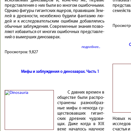
ис­ко­па­е­мых ди­но­зав­ров и, ко­неч­но же, пер­вые
triradia
пред­став­ле­ния о них бы­ли во мно­гом оши­боч­ны­ми.
представ
Од­на­ко фи­гу­ры ги­гант­ских яще­ров, пра­вив­ших Зем­
семейств
лей в древ­но­сти, неиз­беж­но бу­ди­ли фан­та­зию лю­
дей и к ис­сле­до­ва­тель­ским ошиб­кам до­бав­ля­лись
Просмотр
обыч­ные за­блуж­де­ния. Со­вре­мен­ные зна­ния поз­во­
ляют из­ба­виться от мно­гих оши­боч­ных пред­став­ле­
ний о вы­мер­ших ди­но­зав­рах.
С
подробнее...
Просмотров:
9,827
Мифы и заблуждения о динозаврах. Часть 1
С давних времен в
об­ще­стве бы­ли рас­про­
стра­не­ны раз­но­об­раз­
ные ми­фы о не­ко­гда су­
ще­ство­вав­ших ги­гант­
ских древ­них чу­до­ви­
Новых н
щах. Даже ко­гда в XIX
исследов
ве­ке нача­лось науч­ное
счастья 