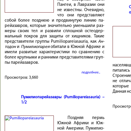
Пан­геи, в Лав­ра­зии они
не из­вест­ны. Оче­вид­но,
о
что они пред­став­ляют
со­бой бо­лее позд­нюю и про­дви­ну­тую ли­нию па­
рейа­зав­ров, ко­то­рые зна­чи­тель­но умень­ши­ли раз­
ме­ры своих тел и раз­ви­ли сплош­ной остео­дер­
маль­ный по­кров для за­щи­ты от хищ­ни­ков. Та­кие
пред­ста­ви­те­ли груп­пы Pu­mi­lio­pa­reia­sau­ria, как
Ан­
то­дон
и
Пу­ми­лио­па­рея
оби­та­ли в Юж­ной Аф­ри­ке и
имел­и раз­ви­тые ха­рак­те­ри­сти­ки по срав­не­нию с
бо­лее круп­ны­ми и ран­ни­ми пред­ста­ви­те­ля­ми груп­
пы па­рейа­зав­ров.
населяв
питалис
подробнее...
Строение
Просмотров:
3,660
не отлич
которые
Данная но
Пумилиопарейазавры (Pumiliopareiasauria) –
1/2
Просмотр
Поздняя пермь
Страни
Юж­ной Аф­рики и Юж­
ной Аме­рики. Пу­ми­лио­