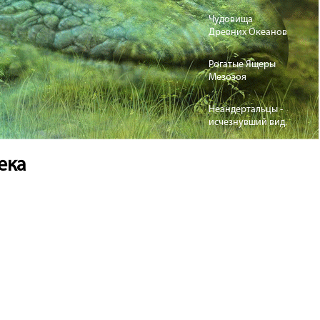
Чудовища
Древних Океанов
Рогатые Ящеры
Мезозоя
Неандертальцы -
исчезнувший вид.
ека