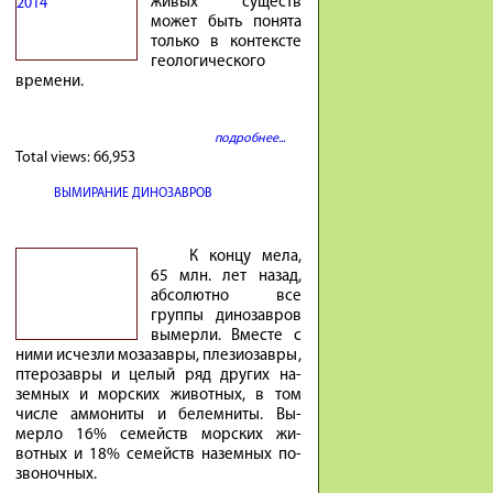
живых существ
может быть понята
только в контексте
геологического
времени.
подробнее...
Total views:
66,953
ВЫМИРАНИЕ ДИНОЗАВРОВ
К концу мела,
65 млн. лет на­зад,
аб­со­лютно все
группы ди­но­завров
вы­мерли. Вместе с
ними ис­чезли мо­за­завры, пле­зио­завры,
птеро­завры и це­лый ряд других на­
земных и мор­ских жи­вотных, в том
числе ам­мо­ниты и бе­лем­ниты. Вы­
мерло 16% се­мейств мор­ских жи­
вотных и 18% се­мейств на­земных по­
зво­ночных.