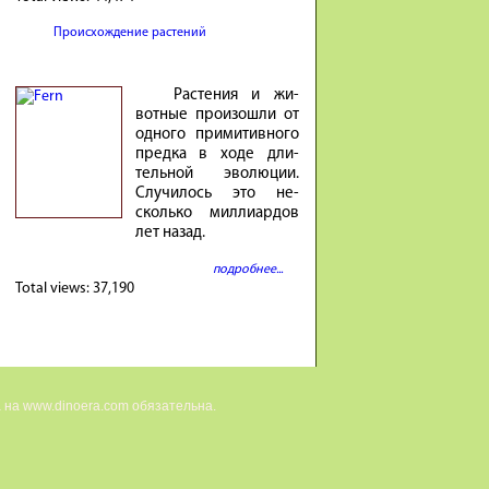
Происхождение растений
Расте­ния и жи­
вотные про­изошли от
од­ного при­ми­тив­ного
предка в ходе дли­
тель­ной эволю­ции.
Случи­лось это не­
сколько милли­ар­дов
лет на­зад.
подробнее...
Total views:
37,190
 на www.dinoera.com обязательна.