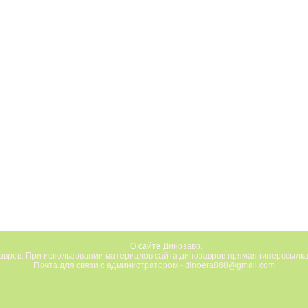
О сайте
Динозавр.
вров. При использовании материалов сайта динозавров прямая гиперссылка
Почта для связи с администратором - dinoera888@gmail.com