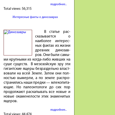
подробнее...
Total views:
56,315
Интересные факты о динозаврах
В ста­тье рас­
ска­зы­ва­ется о
наибо­лее инте­рес­
ных фак­тах из жиз­ни
древ­них ди­но­зав­
ров. Они бы­ли са­мы­
ми круп­ны­ми из ко­гда-либо жив­ших на
су­ше су­ществ. В ме­зо­зой­скую эру эти
ги­гант­ские яще­ры без­раз­дель­но власт­
во­ва­ли на всей Зем­ле. За­тем они пол­
но­стью вы­мер­ли, а по зем­ле рас­про­
стра­ни­лись на­ши пред­ки — мле­ко­пи­та­
ю­щие. Но па­ле­он­то­ло­ги до сих пор
про­дол­жа­ют рас­ка­пы­вать все но­вые и
но­вые ока­мене­ло­сти этих зна­ме­ни­тых
яще­ров.
подробнее...
Total views:
44,474