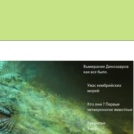
Карта сайта
Дино Игры
Вымирание Динозавров
как все было.
Ужас кембрийских
морей
Кто они ? Первые
четвероногие животные
Крылатые
Ящеры