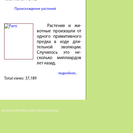
Происхождение растений
Расте­ния и жи­
вотные про­изошли от
од­ного при­ми­тив­ного
предка в ходе дли­
тель­ной эволю­ции.
Случи­лось это не­
сколько милли­ар­дов
лет на­зад.
подробнее...
Total views:
37,189
 на www.dinoera.com обязательна.