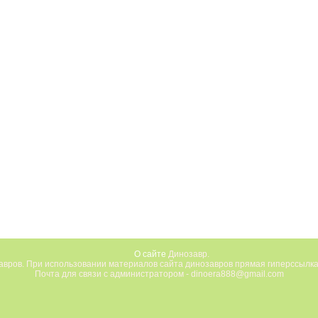
О сайте
Динозавр.
вров. При использовании материалов сайта динозавров прямая гиперссылка
Почта для связи с администратором - dinoera888@gmail.com