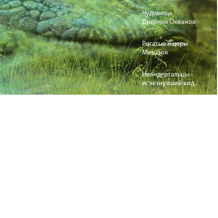
Чудовища
Древних Океанов
Рогатые Ящеры
Мезозоя
Неандертальцы -
исчезнувший вид.