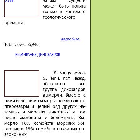
живых существ
может быть понята
только в контексте
геологического
времени.
подробнее...
Total views:
66,946
ВЫМИРАНИЕ ДИНОЗАВРОВ
К концу мела,
65 млн. лет на­зад,
аб­со­лютно все
группы ди­но­завров
вы­мерли. Вместе с
ними ис­чезли мо­за­завры, пле­зио­завры,
птеро­завры и це­лый ряд других на­
земных и мор­ских жи­вотных, в том
числе ам­мо­ниты и бе­лем­ниты. Вы­
мерло 16% се­мейств мор­ских жи­
вотных и 18% се­мейств на­земных по­
зво­ночных.