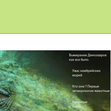
Карта сайта
Дино Игры
Вымирание Динозавров
как все было.
Ужас кембрийских
морей
Кто они ? Первые
четвероногие животные
Крылатые
Ящеры