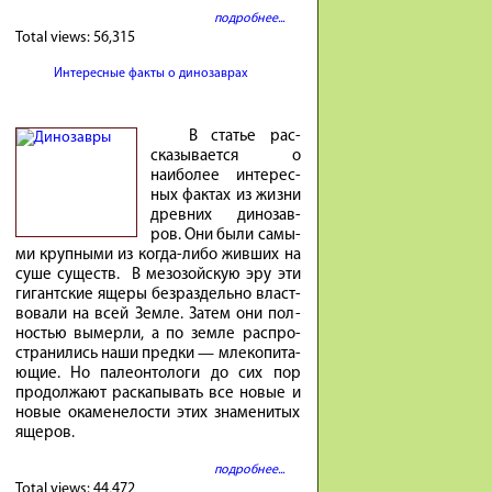
подробнее...
Total views:
56,315
Интересные факты о динозаврах
В ста­тье рас­
ска­зы­ва­ется о
наибо­лее инте­рес­
ных фак­тах из жиз­ни
древ­них ди­но­зав­
ров. Они бы­ли са­мы­
ми круп­ны­ми из ко­гда-либо жив­ших на
су­ше су­ществ. В ме­зо­зой­скую эру эти
ги­гант­ские яще­ры без­раз­дель­но власт­
во­ва­ли на всей Зем­ле. За­тем они пол­
но­стью вы­мер­ли, а по зем­ле рас­про­
стра­ни­лись на­ши пред­ки — мле­ко­пи­та­
ю­щие. Но па­ле­он­то­ло­ги до сих пор
про­дол­жа­ют рас­ка­пы­вать все но­вые и
но­вые ока­мене­ло­сти этих зна­ме­ни­тых
яще­ров.
подробнее...
Total views:
44,472