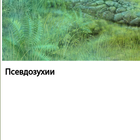
Псевдозухии