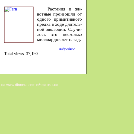
Расте­ния и жи­
вотные про­изошли от
од­ного при­ми­тив­ного
предка в ходе дли­тель­
ной эволю­ции. Случи­
лось это не­сколько
милли­ар­дов лет на­зад.
подробнее...
Total views:
37,190
 на www.dinoera.com обязательна.