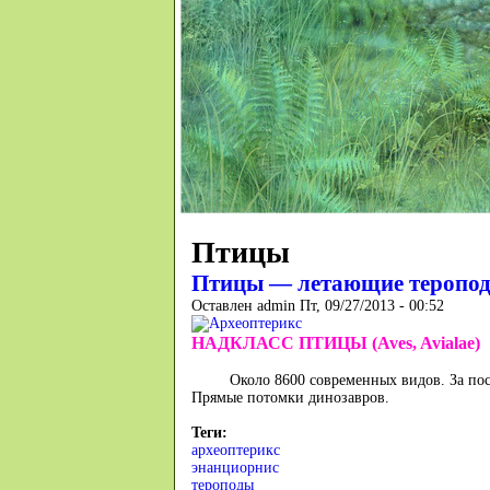
Птицы
Птицы — летающие теропо
Оставлен
admin
Пт, 09/27/2013 - 00:52
НАДКЛАСС ПТИЦЫ (Aves, Avialae)
Около 8600 современных видов. За пос
Прямые потомки динозавров.
Теги:
археоптерикс
энанциорнис
тероподы