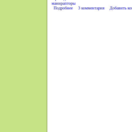
манирапторы
Подробнее
о Птицы — летающие тероподы
3 комментария
Добавить к