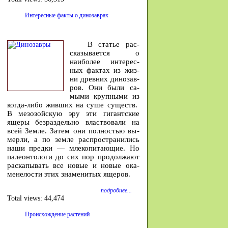
Интересные факты о динозаврах
В ста­тье рас­
ска­зы­ва­ется о
наибо­лее инте­рес­
ных фак­тах из жиз­
ни древ­них ди­но­зав­
ров. Они бы­ли са­
мы­ми круп­ны­ми из
ко­гда-либо жив­ших на су­ше су­ществ.
В ме­зо­зой­скую эру эти ги­гант­ские
яще­ры без­раз­дель­но власт­во­ва­ли на
всей Зем­ле. За­тем они пол­но­стью вы­
мер­ли, а по зем­ле рас­про­стра­ни­лись
на­ши пред­ки — мле­ко­пи­та­ю­щие. Но
па­ле­он­то­ло­ги до сих пор про­дол­жа­ют
рас­ка­пы­вать все но­вые и но­вые ока­
мене­ло­сти этих зна­ме­ни­тых яще­ров.
подробнее...
Total views:
44,474
Происхождение растений