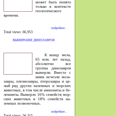
может быть понята
только в контексте
геологического
времени.
подробнее...
Total views:
66,953
ВЫМИРАНИЕ ДИНОЗАВРОВ
К концу мела,
65 млн. лет на­зад,
аб­со­лютно все
группы ди­но­завров
вы­мерли. Вместе с
ними ис­чезли мо­за­
завры, пле­зио­завры, птеро­завры и це­
лый ряд других на­земных и мор­ских
жи­вотных, в том числе ам­мо­ниты и бе­
лем­ниты. Вы­мерло 16% се­мейств мор­
ских жи­вотных и 18% се­мейств на­
земных по­зво­ночных.
подробнее...
Total views:
56,315