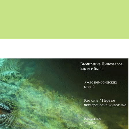
Карта сайта
Дино Игры
Вымирание Динозавров
как все было.
Ужас кембрийских
морей
Кто они ? Первые
четвероногие животные
Крылатые
Ящеры