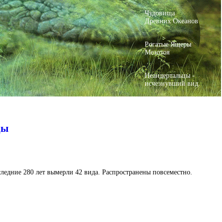
Чудовища
Древних Океанов
Рогатые Ящеры
Мезозоя
Неандертальцы -
исчезнувший вид.
ды
ледние 280 лет вымерли 42 вида. Распространены повсеместно.