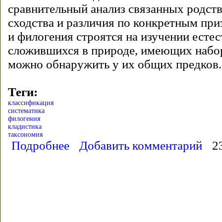
сравнительный анализ связанных родств
сходства и различия по конкретным при
и филогения строятся на изучении есте
сложившихся в природе, имеющих набо
можно обнаружить у их общих предков.
Теги:
классификация
систематика
филогения
кладистика
таксономия
Подробнее
о Классификация и систематика - Основные поня
Добавить комментарий
2