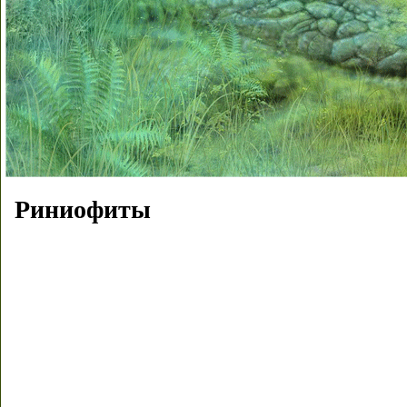
Риниофиты