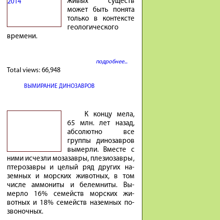
живых существ
может быть понята
только в контексте
геологического
времени.
подробнее...
Total views:
66,948
ВЫМИРАНИЕ ДИНОЗАВРОВ
К концу мела,
65 млн. лет на­зад,
аб­со­лютно все
группы ди­но­завров
вы­мерли. Вместе с
ними ис­чезли мо­за­завры, пле­зио­завры,
птеро­завры и це­лый ряд других на­
земных и мор­ских жи­вотных, в том
числе ам­мо­ниты и бе­лем­ниты. Вы­
мерло 16% се­мейств мор­ских жи­
вотных и 18% се­мейств на­земных по­
зво­ночных.