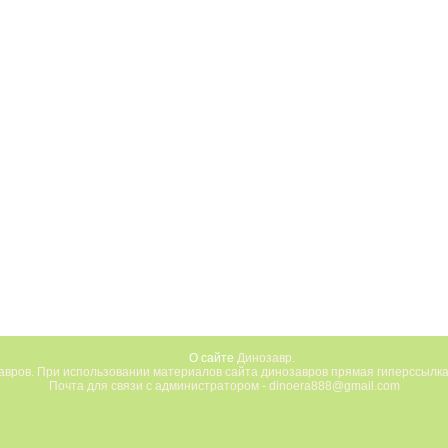
О сайте
Динозавр.
вров. При использовании материалов сайта динозавров прямая гиперссылка
Почта для связи с администратором - dinoera888@gmail.com