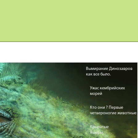
Карта сайта
Дино Игры
Вымирание Динозавров
как все было.
Ужас кембрийских
морей
Кто они ? Первые
четвероногие животные
Крылатые
Ящеры