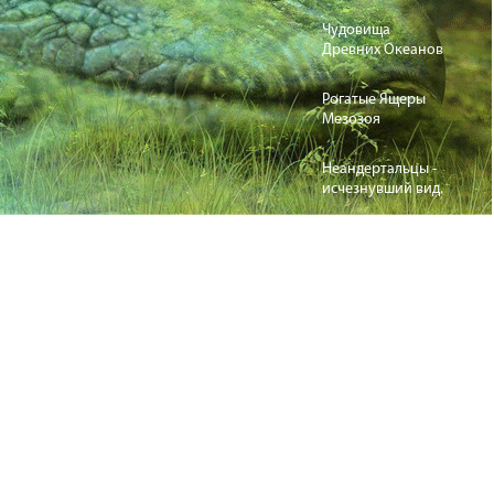
Чудовища
Древних Океанов
Рогатые Ящеры
Мезозоя
Неандертальцы -
исчезнувший вид.