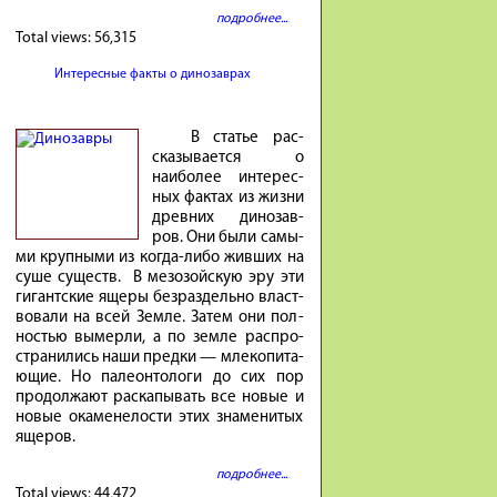
подробнее...
Total views:
56,315
Интересные факты о динозаврах
В ста­тье рас­
ска­зы­ва­ется о
наибо­лее инте­рес­
ных фак­тах из жиз­ни
древ­них ди­но­зав­
ров. Они бы­ли са­мы­
ми круп­ны­ми из ко­гда-либо жив­ших на
су­ше су­ществ. В ме­зо­зой­скую эру эти
ги­гант­ские яще­ры без­раз­дель­но власт­
во­ва­ли на всей Зем­ле. За­тем они пол­
но­стью вы­мер­ли, а по зем­ле рас­про­
стра­ни­лись на­ши пред­ки — мле­ко­пи­та­
ю­щие. Но па­ле­он­то­ло­ги до сих пор
про­дол­жа­ют рас­ка­пы­вать все но­вые и
но­вые ока­мене­ло­сти этих зна­ме­ни­тых
яще­ров.
подробнее...
Total views:
44,472