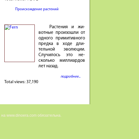
Происхождение растений
Расте­ния и жи­
вотные про­изошли от
од­ного при­ми­тив­ного
предка в ходе дли­
тель­ной эволю­ции.
Случи­лось это не­
сколько милли­ар­дов
лет на­зад.
подробнее...
Total views:
37,190
 на www.dinoera.com обязательна.