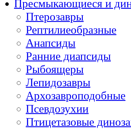
Пресмыкающиеся и ди
Птерозавры
Рептилиеобразные
Анапсиды
Ранние диапсиды
Рыбоящеры
Лепидозавры
Архозавроподобные
Псевдозухии
Птицетазовые диноз