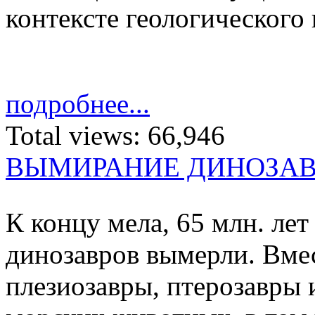
контексте геологического
подробнее...
Total views:
66,946
ВЫМИРАНИЕ ДИНОЗА
К концу мела, 65 млн. лет 
ди­но­завров вы­мерли. Вмес
пле­зио­завры, птеро­завры