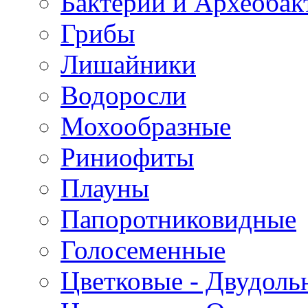
Бактерии и Археобак
Грибы
Лишайники
Водоросли
Мохообразные
Риниофиты
Плауны
Папоротниковидные
Голосеменные
Цветковые - Двудоль