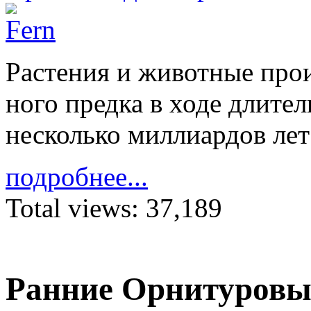
Расте­ния и жи­вотные про­
ного предка в ходе дли­тел
не­сколько милли­ар­дов лет 
подробнее...
Total views:
37,189
Ранние Орнитуровы