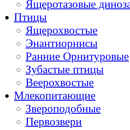
Ящеротазовые диноз
Птицы
Ящерохвостые
Энантиорнисы
Ранние Орнитуровые
Зубастые птицы
Веерохвостые
Млекопитающие
Звероподобные
Первозвери