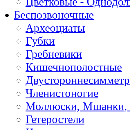
Цветковые - Однодо
Беспозвоночные
Археоциаты
Губки
Гребневики
Кишечнополостные
Двустороннесиммет
Членистоногие
Моллюски, Мшанки,
Гетеростели