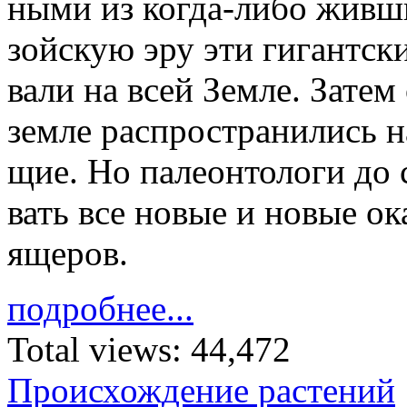
ны­ми из ко­гда-либо жив­ш
зой­скую эру эти ги­гант­ски
ва­ли на всей Зем­ле. За­тем
зем­ле рас­про­стра­ни­лись 
щие. Но па­ле­он­то­ло­ги до
вать все но­вые и но­вые ока
яще­ров.
подробнее...
Total views:
44,472
Происхождение растений