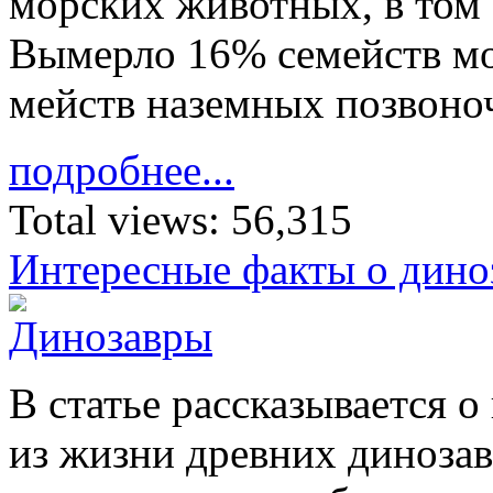
мор­ских жи­вотных, в том 
Вы­мерло 16% се­мейств мо
мейств на­земных по­зво­н
подробнее...
Total views:
56,315
Интересные факты о дино
В ста­тье рас­ска­зы­ва­ется 
из жиз­ни древ­них ди­но­за