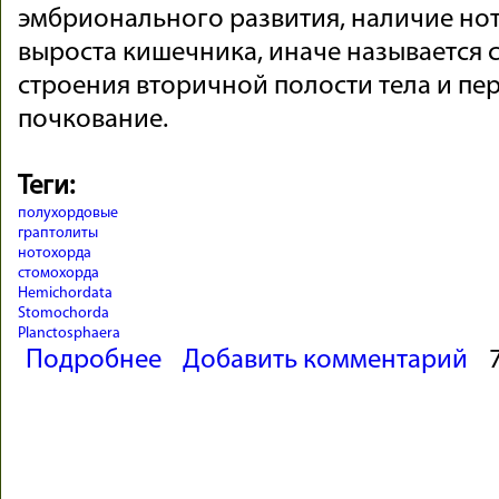
эмбрионального развития, наличие но
выроста кишечника, иначе называется 
строения вторичной полости тела и п
почкование.
Теги:
полухордовые
граптолиты
нотохорда
стомохорда
Hemichordata
Stomochorda
Planctosphaera
о Полухордовые
Подробнее
Добавить комментарий