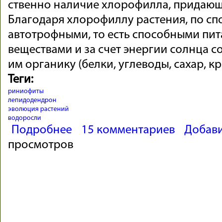
ст­венно на­ли­чие хлоро­филла, при­даю­ще
Благодаря хлорофиллу растения, по сп
автотрофными, то есть способными пи
веществами и за счет энергии солнца с
им органику (белки, углеводы, сахар, кр
Теги:
риниофиты
лепидодендрон
эволюция растений
водоросли
о Происхождение растений
Подробнее
15 комментариев
Добав
просмотров