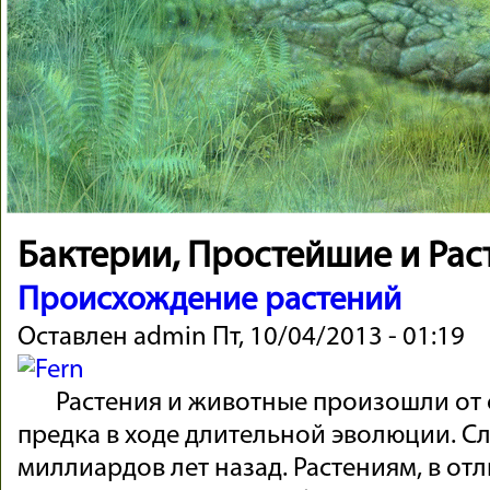
Бактерии, Простейшие и Рас
Происхождение растений
Оставлен
admin
Пт, 10/04/2013 - 01:19
Расте­ния и жи­вотные про­изошли от 
предка в ходе дли­тель­ной эволю­ции. С
милли­ар­дов лет на­зад. Расте­ниям, в от­