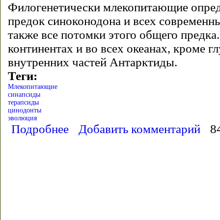
Филогенетически млекопитающие опре
предок синоконодона и всех современн
также все потомки этого общего предка
континентах и во всех океанах, кроме г
внутренних частей Антарктиды.
Теги:
Млекопитающие
синапсиды
терапсиды
цинодонты
эволюция
Подробнее
о Млекопитающие
Добавить комментарий
8